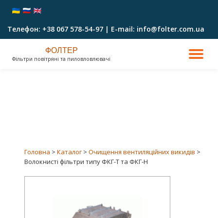
Перейти
Телефон: +38 067 578-54-97 | E-mail: info@folter.com.ua
до
вмісту
ФОЛТЕР
ПО
Фільтри повітряні та пиловловлювачі
ПР
НА
Головна
>
Каталог
>
Очищення вентиляційних викидів
>
Волокнисті фільтри типу ФКГ-Т та ФКГ-Н