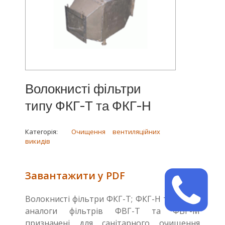
Волокнисті фільтри
типу ФКГ-Т та ФКГ-Н
Категорія:
Очищення вентиляційних
викидів
Завантажити у PDF
Волокнисті фільтри ФКГ-Т; ФКГ-Н та ФКГ-П
аналоги фільтрів ФВГ-Т та ФВГ-М
призначені для санітарного очищення