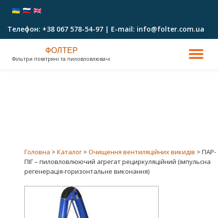
Перейти
Телефон: +38 067 578-54-97 | E-mail: info@folter.com.ua
до
вмісту
ФОЛТЕР
ПО
Фільтри повітряні та пиловловлювачі
ПР
НА
Головна
>
Каталог
>
Очищення вентиляційних викидів
> ПАР-
ПІГ – пиловловлюючий агрегат рециркуляційний (імпульсна
регенерація-горизонтальне виконання)