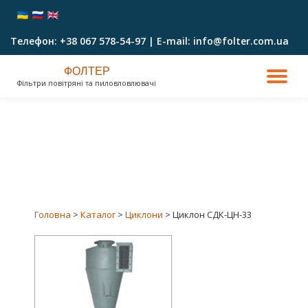
Перейти
Телефон: +38 067 578-54-97 | E-mail: info@folter.com.ua
до
вмісту
ФОЛТЕР
ПО
Фільтри повітряні та пиловловлювачі
ПР
НА
Головна
>
Каталог
>
Циклони
> Циклон СДК-ЦН-33